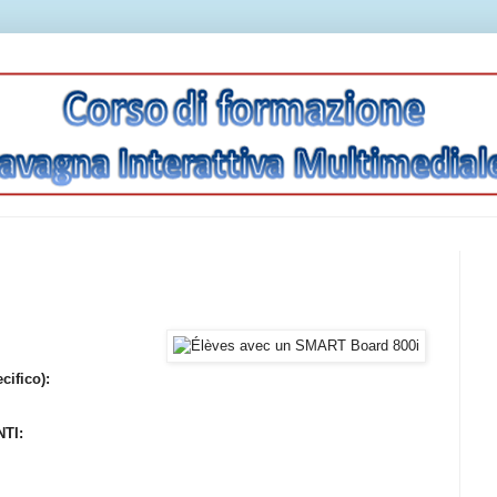
ifico):
TI: